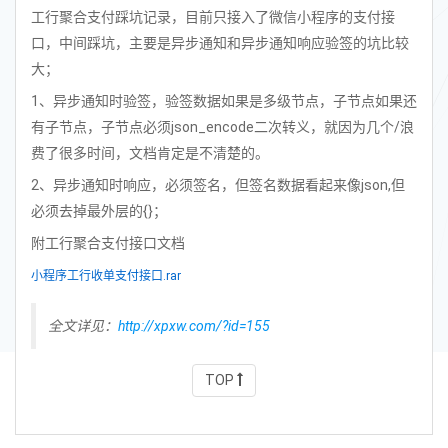
工行聚合支付踩坑记录，目前只接入了微信小程序的支付接
口，中间踩坑，主要是异步通知和异步通知响应验签的坑比较
大；
1、异步通知时验签，验签数据如果是多级节点，子节点如果还
有子节点，子节点必须json_encode二次转义，就因为几个/浪
费了很多时间，文档肯定是不清楚的。
2、异步通知时响应，必须签名，但签名数据看起来像json,但
必须去掉最外层的{}；
附工行聚合支付接口文档
小程序工行收单支付接口.rar
全文详见：
http://xpxw.com/?id=155
TOP