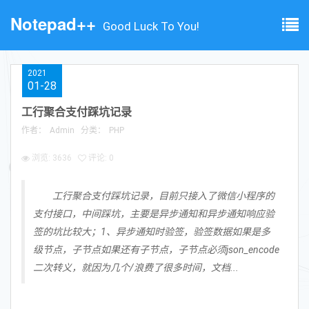
Notepad++
Good Luck To You!
2021
01-28
工行聚合支付踩坑记录
作者：
Admin
分类：
PHP
浏览: 3636
评论: 0
工行聚合支付踩坑记录，目前只接入了微信小程序的
支付接口，中间踩坑，主要是异步通知和异步通知响应验
签的坑比较大；1、异步通知时验签，验签数据如果是多
级节点，子节点如果还有子节点，子节点必须json_encode
二次转义，就因为几个/浪费了很多时间，文档...