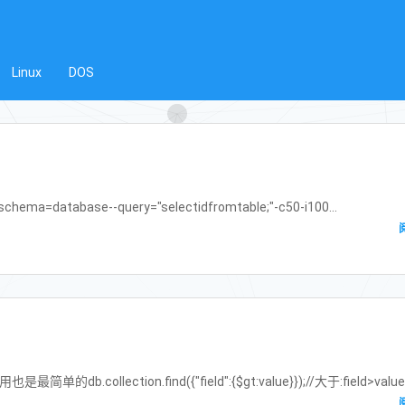
Linux
DOS
ema=database--query="selectidfromtable;"-c50-i100...
llection.find({"field":{$gt:value}});//大于:field>valuedb