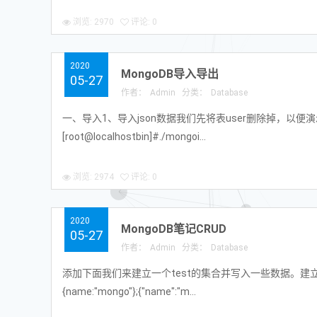
浏览: 2970
评论: 0
2020
MongoDB导入导出
05-27
作者：
Admin
分类：
Database
一、导入1、导入json数据我们先将表user删除掉，以便演示效果：>db.
[root@localhostbin]#./mongoi...
浏览: 2974
评论: 0
2020
MongoDB笔记CRUD
05-27
作者：
Admin
分类：
Database
添加下面我们来建立一个test的集合并写入一些数据。建立两个
{name:"mongo"};{"name":"m...