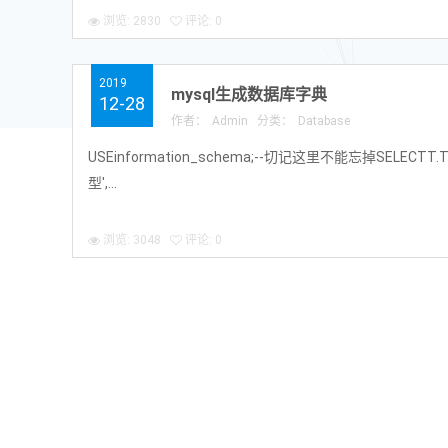
浏览: 2830
评论: 0
2019
mysql生成数据库字典
12-28
作者：
Admin
分类：
Database
USEinformation_schema;--切记这里不能忘掉SELECTT.T
型',...
浏览: 3048
评论: 0