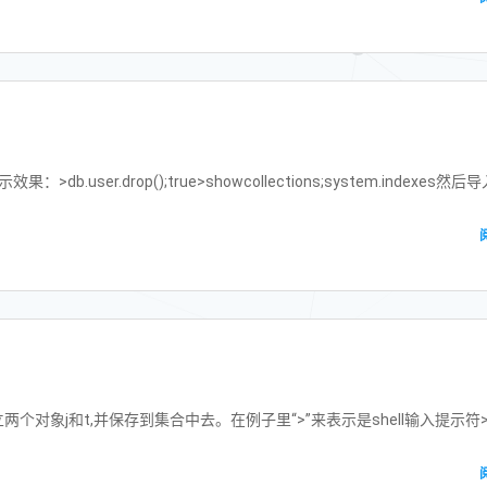
user.drop();true>showcollections;system.indexes然后
对象j和t,并保存到集合中去。在例子里“>”来表示是shell输入提示符>