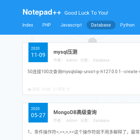
Notepad++
Good Luck To You!
Index
PHP
Javascript
Database
Python
2020
mysql压测
11-09
作者：
Admin
分类：
Database
50连接100次查询mysqlslap-uroot-p-h127.0.0.1--create-sch
浏览: 3150
评论: 0
2020
MongoDB高级查询
05-27
作者：
Admin
分类：
Database
1、条件操作符<,<=,>,>=这个操作符就不用多解释了，最常用也是最简单的db.co