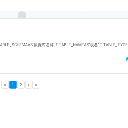
ABLE_SCHEMAAS'数据库名称',T.TABLE_NAMEAS'表名',T.TABLE_TYP
‹‹
1
2
›
››