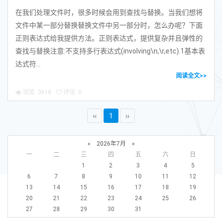
在我们处理文件时，很多时候会用到查找与替换。当我们想将
文件中某一部分替换替换文件中另一部分时，怎么办呢？下面
正则表达式给我提供方法。正则表达式，提供复杂并且弹性的
查找与替换注意:不支持多行表达式(involving\n,\r,etc).1基本表
达式符...
阅读全文>>
浏览: 3616
评论: 0
‹‹
1
››
«
2026年7月
»
一
二
三
四
五
六
日
1
2
3
4
5
6
7
8
9
10
11
12
13
14
15
16
17
18
19
20
21
22
23
24
25
26
27
28
29
30
31