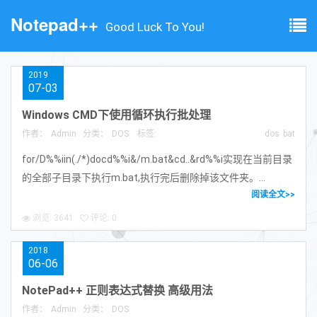
Notepad++
Good Luck To You!
2019
07-03
Windows CMD下使用循环执行批处理
作者：
Admin
分类：
DOS
标签:
dos
bat
for/D%%iin(./*)docd%%i&/m.bat&cd..&rd%%i实现在当前目录
的全部子目录下执行m.bat,执行完后删除掉该文件夹。...
阅读全文>>
浏览: 3641
评论: 0
2018
06-06
NotePad++ 正则表达式替换 高级用法
作者：
Admin
分类：
DOS