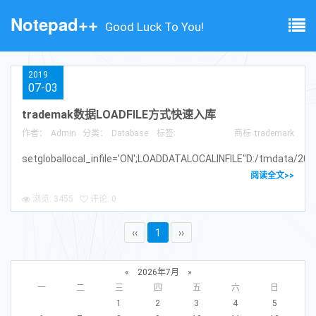
Notepad++
Good Luck To You!
2019
07-03
trademak数据LOADFILE方式快速入库
作者：
Admin
分类：
Database
标签:
商标
trademark
setgloballocal_infile='ON';LOADDATALOCALINFILE"D:/tmdata/201
阅读全文>>
浏览: 3455
评论: 0
‹‹
1
››
«
2026年7月
»
一
二
三
四
五
六
日
1
2
3
4
5